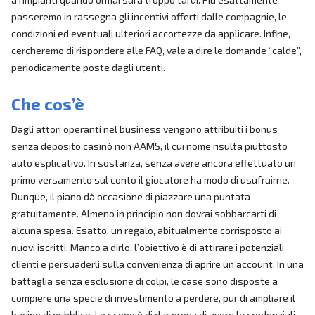
passeremo in rassegna gli incentivi offerti dalle compagnie, le
condizioni ed eventuali ulteriori accortezze da applicare. Infine,
cercheremo di rispondere alle FAQ, vale a dire le domande “calde”,
periodicamente poste dagli utenti.
Che cos’è
Dagli attori operanti nel business vengono attribuiti i bonus
senza deposito casinò non AAMS, il cui nome risulta piuttosto
auto esplicativo. In sostanza, senza avere ancora effettuato un
primo versamento sul conto il giocatore ha modo di usufruirne.
Dunque, il piano dà occasione di piazzare una puntata
gratuitamente. Almeno in principio non dovrai sobbarcarti di
alcuna spesa. Esatto, un regalo, abitualmente corrisposto ai
nuovi iscritti. Manco a dirlo, l’obiettivo è di attirare i potenziali
clienti e persuaderli sulla convenienza di aprire un account. In una
battaglia senza esclusione di colpi, le case sono disposte a
compiere una specie di investimento a perdere, pur di ampliare il
bacino di pubblico. Lo scopo è di dar prova di avere le credenziali