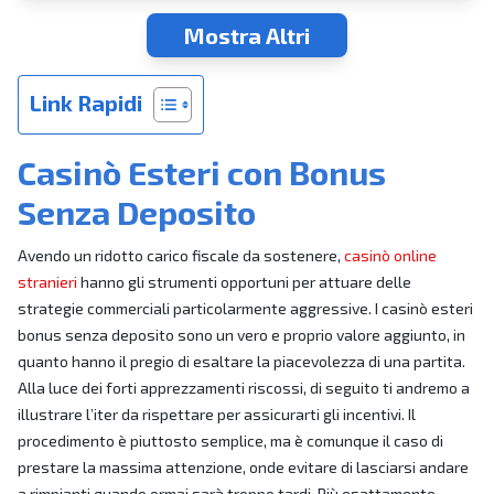
Mostra Altri
Link Rapidi
Casinò Esteri con Bonus
Senza Deposito
Avendo un ridotto carico fiscale da sostenere,
casinò online
stranieri
hanno gli strumenti opportuni per attuare delle
strategie commerciali particolarmente aggressive. I casinò esteri
bonus senza deposito sono un vero e proprio valore aggiunto, in
quanto hanno il pregio di esaltare la piacevolezza di una partita.
Alla luce dei forti apprezzamenti riscossi, di seguito ti andremo a
illustrare l’iter da rispettare per assicurarti gli incentivi. Il
procedimento è piuttosto semplice, ma è comunque il caso di
prestare la massima attenzione, onde evitare di lasciarsi andare
a rimpianti quando ormai sarà troppo tardi. Più esattamente