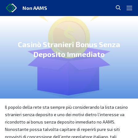
Non AAMS
Casinò Stranieri Bonus Senza
Deposito Immediato
Il popolo della rete sta sempre più considerando la lista casino
stranieri senza deposito e uno dei motivi dietro l’interesse va
ricondotto ai bonus senza deposito immediato no AAMS.
Nonostante possa talvolta capitare di reperirli pure sui siti
provvisti di concessione dell’ente regolatore italiano, tali