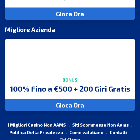
Gioca Ora
Migliore Azienda
BONUS
100% Fino a €500 + 200 Giri Gratis
Gioca Ora
I Migliori Casinò Non AAMS
Siti Scommesse Non Aams
Politica Della Privatezza
Come valutiano
Contatti
Chi Siamo