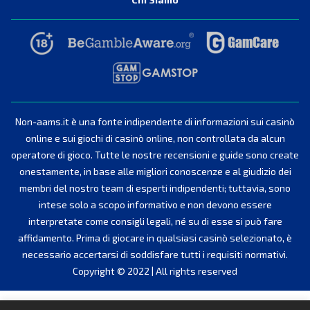
Non-aams.it è una fonte indipendente di informazioni sui casinò
online e sui giochi di casinò online, non controllata da alcun
operatore di gioco. Tutte le nostre recensioni e guide sono create
onestamente, in base alle migliori conoscenze e al giudizio dei
membri del nostro team di esperti indipendenti; tuttavia, sono
intese solo a scopo informativo e non devono essere
interpretate come consigli legali, né su di esse si può fare
affidamento. Prima di giocare in qualsiasi casinò selezionato, è
necessario accertarsi di soddisfare tutti i requisiti normativi.
Copyright © 2022 | All rights reserved