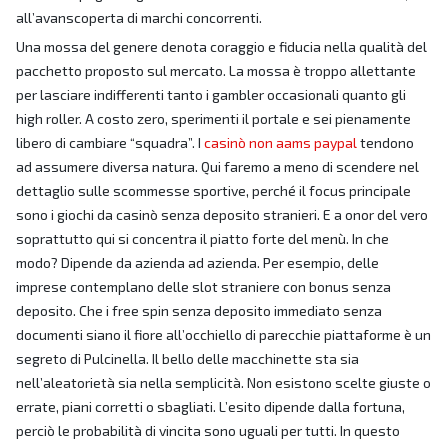
all’avanscoperta di marchi concorrenti.
Una mossa del genere denota coraggio e fiducia nella qualità del
pacchetto proposto sul mercato. La mossa è troppo allettante
per lasciare indifferenti tanto i gambler occasionali quanto gli
high roller. A costo zero, sperimenti il portale e sei pienamente
libero di cambiare “squadra”. I
casinò non aams paypal
tendono
ad assumere diversa natura. Qui faremo a meno di scendere nel
dettaglio sulle scommesse sportive, perché il focus principale
sono i giochi da casinò senza deposito stranieri. E a onor del vero
soprattutto qui si concentra il piatto forte del menù. In che
modo? Dipende da azienda ad azienda. Per esempio, delle
imprese contemplano delle slot straniere con bonus senza
deposito. Che i free spin senza deposito immediato senza
documenti siano il fiore all’occhiello di parecchie piattaforme è un
segreto di Pulcinella. Il bello delle macchinette sta sia
nell’aleatorietà sia nella semplicità. Non esistono scelte giuste o
errate, piani corretti o sbagliati. L’esito dipende dalla fortuna,
perciò le probabilità di vincita sono uguali per tutti. In questo