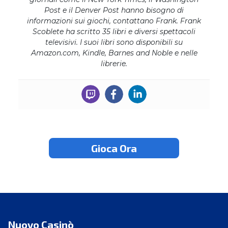
Post e il Denver Post hanno bisogno di
informazioni sui giochi, contattano Frank. Frank
Scoblete ha scritto 35 libri e diversi spettacoli
televisivi. I suoi libri sono disponibili su
Amazon.com, Kindle, Barnes and Noble e nelle
librerie.
Gioca Ora
Nuovo Casinò