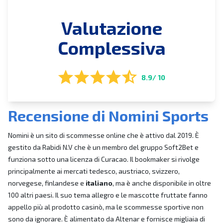
Valutazione
Complessiva
8.9/ 10
Recensione di Nomini Sports
Nomini è un sito di scommesse online che è attivo dal 2019. È
gestito da Rabidi N.V che è un membro del gruppo Soft2Bet e
funziona sotto una licenza di Curacao. Il bookmaker si rivolge
principalmente ai mercati tedesco, austriaco, svizzero,
norvegese, finlandese e
italiano
, ma è anche disponibile in oltre
100 altri paesi. Il suo tema allegro e le mascotte fruttate fanno
appello più al prodotto casinò, ma le scommesse sportive non
sono da ignorare. È alimentato da Altenar e fornisce migliaia di