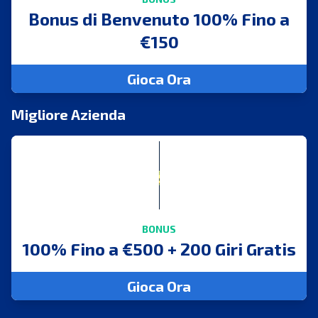
Bonus di Benvenuto 100% Fino a
€150
Gioca Ora
Migliore Azienda
BONUS
100% Fino a €500 + 200 Giri Gratis
Gioca Ora