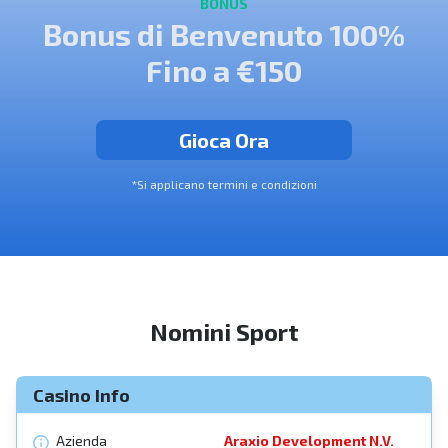
BONUS
Bonus di Benvenuto 100%
Fino a €150
Gioca Ora
*Si applicano termini e condizioni
Nomini Sport
Casino Info
Azienda
Araxio Development N.V.