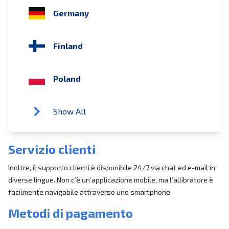
Germany
Finland
Poland
Show All
Servizio clienti
Inoltre, il supporto clienti è disponibile 24/7 via chat ed e-mail in
diverse lingue. Non c’è un’applicazione mobile, ma l’allibratore è
facilmente navigabile attraverso uno smartphone.
Metodi di pagamento