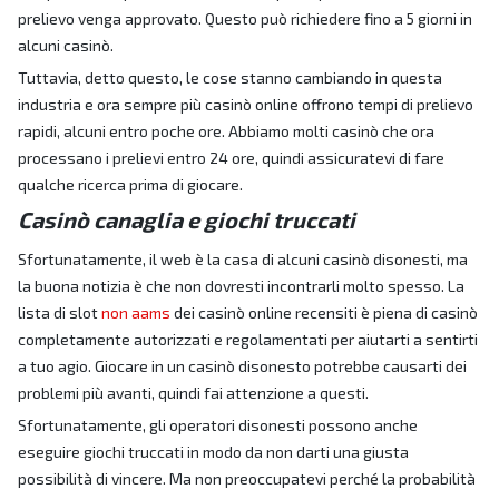
prelievo venga approvato. Questo può richiedere fino a 5 giorni in
alcuni casinò.
Tuttavia, detto questo, le cose stanno cambiando in questa
industria e ora sempre più casinò online offrono tempi di prelievo
rapidi, alcuni entro poche ore. Abbiamo molti casinò che ora
processano i prelievi entro 24 ore, quindi assicuratevi di fare
qualche ricerca prima di giocare.
Casinò canaglia e giochi truccati
Sfortunatamente, il web è la casa di alcuni casinò disonesti, ma
la buona notizia è che non dovresti incontrarli molto spesso. La
lista di slot
non aams
dei casinò online recensiti è piena di casinò
completamente autorizzati e regolamentati per aiutarti a sentirti
a tuo agio. Giocare in un casinò disonesto potrebbe causarti dei
problemi più avanti, quindi fai attenzione a questi.
Sfortunatamente, gli operatori disonesti possono anche
eseguire giochi truccati in modo da non darti una giusta
possibilità di vincere. Ma non preoccupatevi perché la probabilità