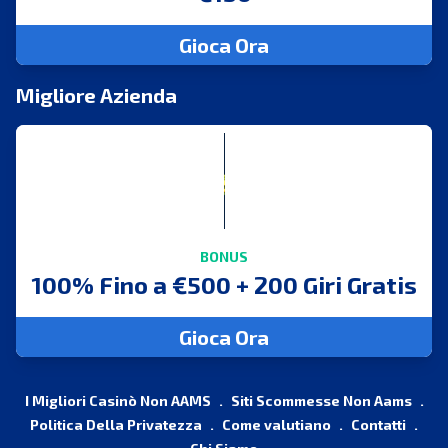
Gioca Ora
Migliore Azienda
BONUS
100% Fino a €500 + 200 Giri Gratis
Gioca Ora
I Migliori Casinò Non AAMS
Siti Scommesse Non Aams
Politica Della Privatezza
Come valutiano
Contatti