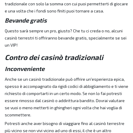
tradizionale con solo la somma con cui puoi permetterti di giocare
e una volta che i fondi sono finiti puoi tornare a casa.
Bevande gratis
Questo sarà sempre un pro, giusto? Che tu ci creda o no, alcuni
casinò terrestri ti offriranno bevande gratis, specialmente se sei
un VIP!
Contro dei casinò tradizionali
Inconveniente
Anche se un casinò tradizionale può offrire un'esperienza epica,
spesso è accompagnato da rigidi codici di abbigliamento e ti viene
richiesto di comportarti in un certo modo. Se non lo fai potresti
essere rimosso dal casinò o addirittura bandito. Dovrai valutare
se vuoi o meno metterti in ghingheri ogni volta che hai voglia di
scommettere.
Potresti anche aver bisogno di viaggiare fino al casinò terrestre
più vicino se non vivi vicino ad uno di essi, il che è un altro