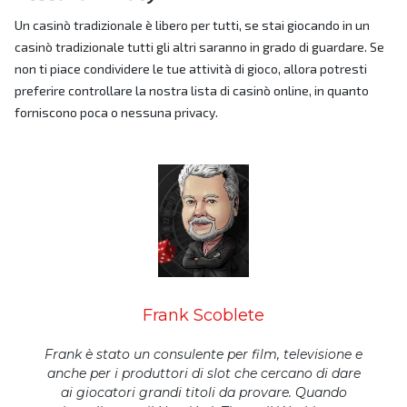
Un casinò tradizionale è libero per tutti, se stai giocando in un
casinò tradizionale tutti gli altri saranno in grado di guardare. Se
non ti piace condividere le tue attività di gioco, allora potresti
preferire controllare la nostra lista di casinò online, in quanto
forniscono poca o nessuna privacy.
Frank Scoblete
Frank è stato un consulente per film, televisione e
anche per i produttori di slot che cercano di dare
ai giocatori grandi titoli da provare. Quando