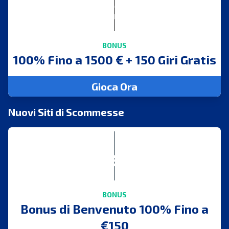
BONUS
100% Fino a 1500 € + 150 Giri Gratis
Gioca Ora
Nuovi Siti di Scommesse
BONUS
Bonus di Benvenuto 100% Fino a
€150